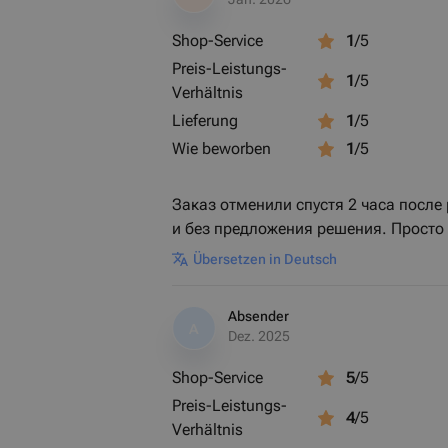
Shop-Service
1
/5
Preis-Leistungs-
1
/5
Verhältnis
Lieferung
1
/5
Wie beworben
1
/5
Заказ отменили спустя 2 часа посл
и без предложения решения. Просто
Übersetzen in Deutsch
Absender
A
Dez. 2025
Shop-Service
5
/5
Preis-Leistungs-
4
/5
Verhältnis