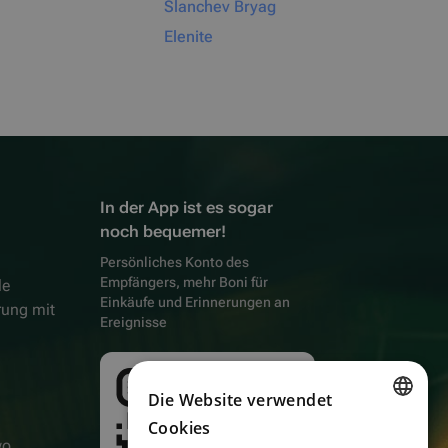
Slanchev Bryag
Elenite
In der App ist es sogar
noch bequemer!
Persönliches Konto des
Empfängers, mehr Boni für
le
Einkäufe und Erinnerungen an
rung mit
Ereignisse
Die Website verwendet
Cookies
ENGLISH
wo