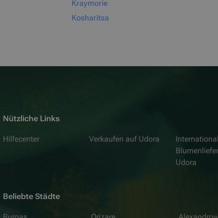
Kraymorie
Kosharitsa
Nützliche Links
Hilfecenter
Verkaufen auf Udora
Internationa
Blumenliefe
Udora
Beliebte Städte
Burgas
Orizare
Alexandro