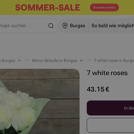
Shops suchen
Burgas
So bald wie möglic
n Burgas
Mono-Sträuße in Burgas
7 white roses in Burg
7 white roses
43.15
€
In de