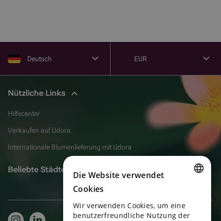
Deutsch
EUR
Nützliche Links
Hilfecenter
Verkaufen auf Udora
Internationale Blumenlieferung mit Udora
Beliebte Städte
Die Website verwendet
Cookies
ENGLISH
Wir verwenden Cookies, um eine
PORTUGUESE
benutzerfreundliche Nutzung der