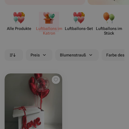
Alle Produkte
Luftb​allons im
Luftballo​ns-Set
Luftb​allons im
Lu
Katron
Stück
Preis
Blumenstrauß
Farbe des B