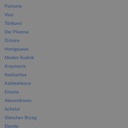
Pomorie
Vlas
Tŭnkovo
Der Plasma
Orizare
Honigsuess
Meden Rudnik
Kraymorie
Kosharitsa
Kableshkovo
Emona
Alexandrowo
Acheloi
Slanchev Bryag
Elenite