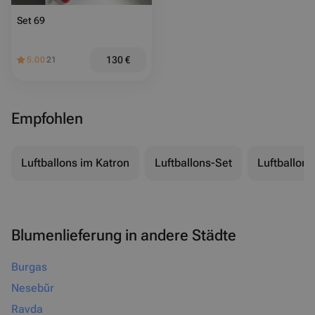
Set 69
130
€
5.00
21
Empfohlen
Luftballons im Katron
Luftballons-Set
Luftballons
Blumenlieferung in andere Städte
Burgas
Nesebŭr
Ravda