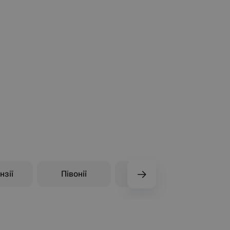
нзії
Півонії
Троянди