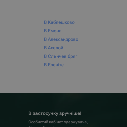
В Каблешково
В Емона
В Александрово
В Ахелой
В Слънчев бряг
В Еленіте
В застосунку зручніше!
Особистий кабінет одержувача,