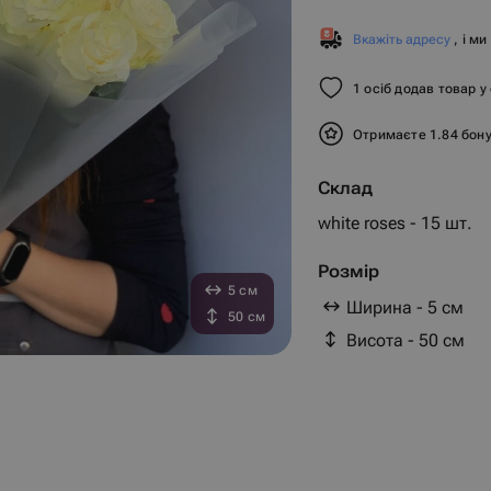
Вкажіть адресу
, і м
1 осіб додав товар у
Отримаєте 1.84 бон
Склад
white roses - 15 шт.
Розмір
5 см
Ширина - 5 см
50 см
Висота - 50 см