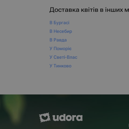
Доставка квітів в інших м
В Бургасі
В Несебир
В Равда
У Поморіє
У Светі-Влас
У Тинково