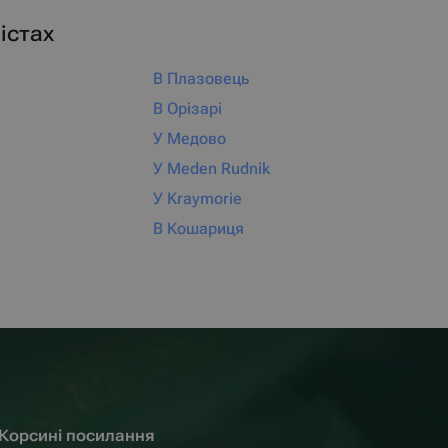
істах
В Плазовець
В Орізарі
У Медово
У Meden Rudnik
У Kraymorie
В Кошариця
Корсині посилання