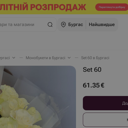
ари та магазини
Бургас
Найшвидше
ургасі
Монобукети в Бургасі
Set 60 в Бургасі
Set 60
61.35
€
До