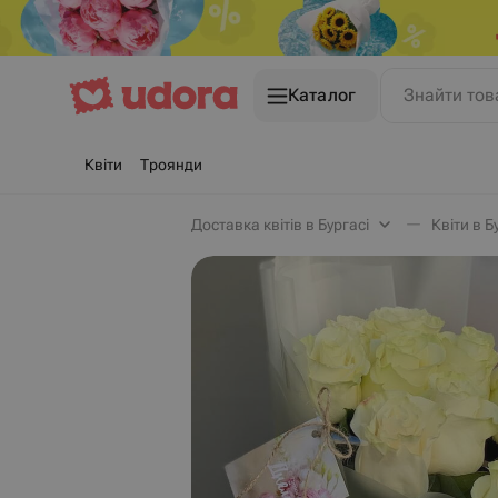
Каталог
Знайти тов
Квіти
Троянди
Доставка квітів в Бургасі
Квіти в Б