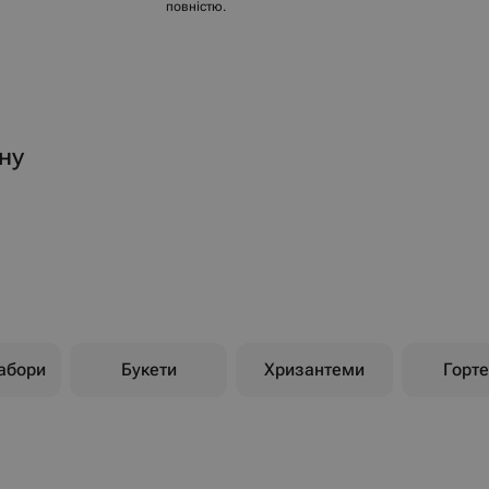
повністю.
ну
абори
Букети
Хризантеми
Горте