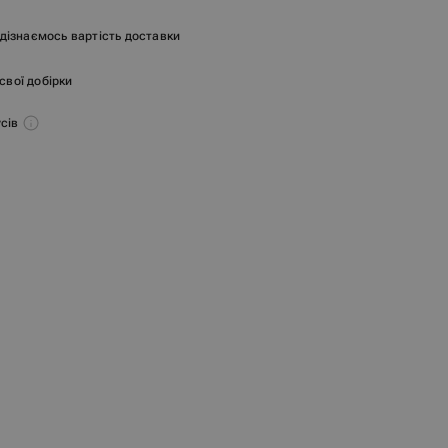
и дізнаємось вартість доставки
 свої добірки
усів