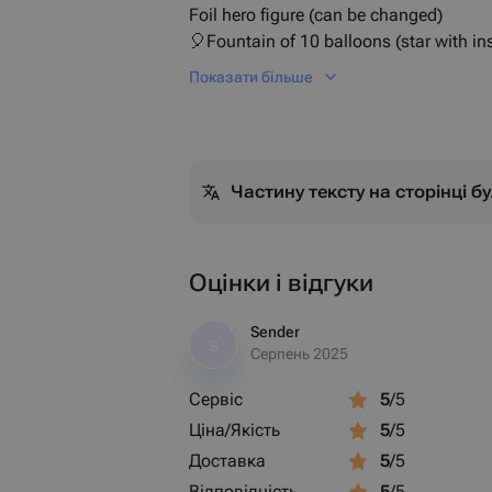
Foil hero figure (can be changed)
🎈Fountain of 10 balloons (star with insc
transparent, 3 blue)
Показати більше
Частину тексту на сторінці 
Оцінки і відгуки
Sender
S
Серпень 2025
Сервіс
5
/5
Ціна/Якість
5
/5
Доставка
5
/5
Відповідність
5
/5