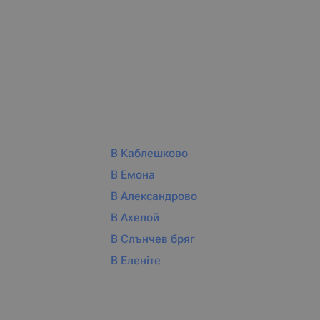
В Каблешково
В Емона
В Александрово
В Ахелой
В Слънчев бряг
В Еленіте