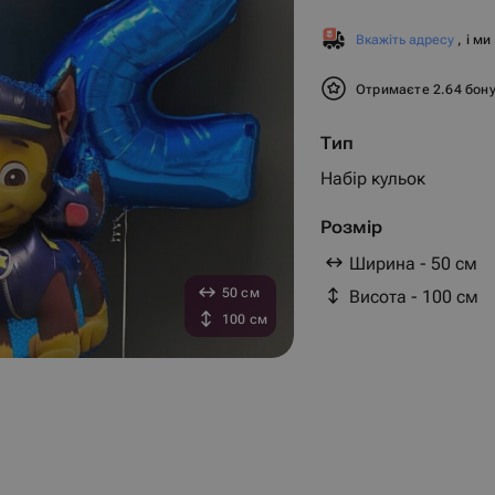
Вкажіть адресу
, і м
Отримаєте 2.64 бон
Тип
Набір кульок
Розмір
Ширина - 50 см
50 см
Висота - 100 см
100 см