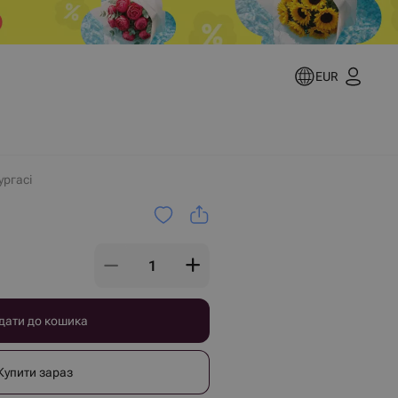
EUR
ургасі
дати до кошика
Купити зараз