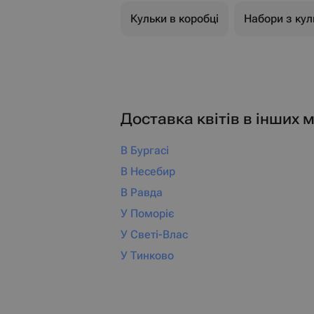
Кульки в коробці
Набори з кул
Доставка квітів в інших м
В Бургасі
В Несебир
В Равда
У Поморіє
У Светі-Влас
У Тинково