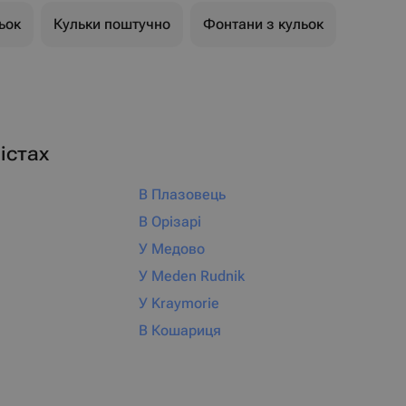
ьок
Кульки поштучно
Фонтани з кульок
істах
В Плазовець
В Орізарі
У Медово
У Meden Rudnik
У Kraymorie
В Кошариця