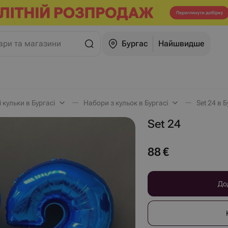
ари та магазини
Бургас
Найшвидше
 кульки в Бургасі
Набори з кульок в Бургасі
Set 24 в Б
Set 24
88
€
До