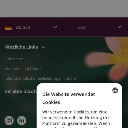
Deutsch
USD
Nützliche Links
Hilfecenter
Verkaufen auf Udora
Internationale Blumenlieferung mit Udora
Beliebte Städte
Die Website verwendet
Cookies
ENGLISH
Wir verwenden Cookies, um eine
PORTUGUESE
benutzerfreundliche Nutzung der
Plattform zu gewährleisten. Wenn
SPANISH