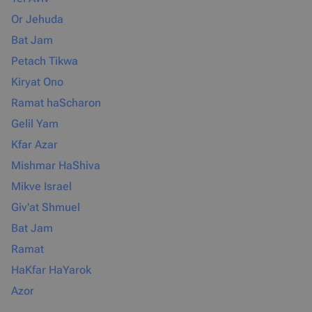
Or Jehuda
Bat Jam
Petach Tikwa
Kiryat Ono
Ramat haScharon
Gelil Yam
Kfar Azar
Mishmar HaShiva
Mikve Israel
Giv'at Shmuel
Bat Jam
Ramat
HaKfar HaYarok
Azor